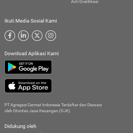
Anti Gratifikasi
Ikuti Media Sosial Kami
Download Aplikasi Kami
PT Agregasi Cermat Indonesia
Terdaftar dan Diawasi
oleh Otoritas Jasa Keuangan (OJK)
Didukung oleh