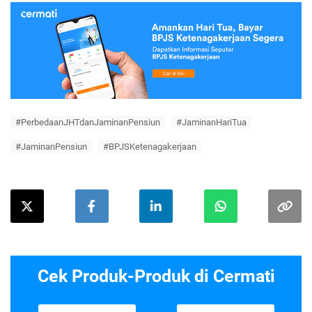
#PerbedaanJHTdanJaminanPensiun
#JaminanHariTua
#JaminanPensiun
#BPJSKetenagakerjaan
Cek Produk-Produk di Cermati