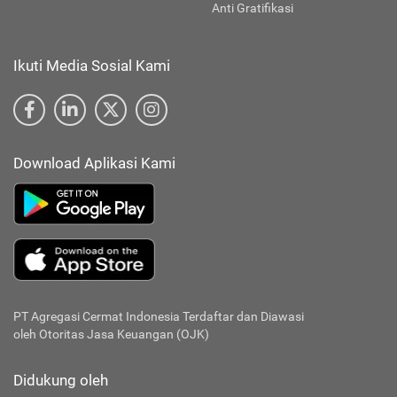
Anti Gratifikasi
Ikuti Media Sosial Kami
Download Aplikasi Kami
PT Agregasi Cermat Indonesia
Terdaftar dan Diawasi
oleh Otoritas Jasa Keuangan (OJK)
Didukung oleh