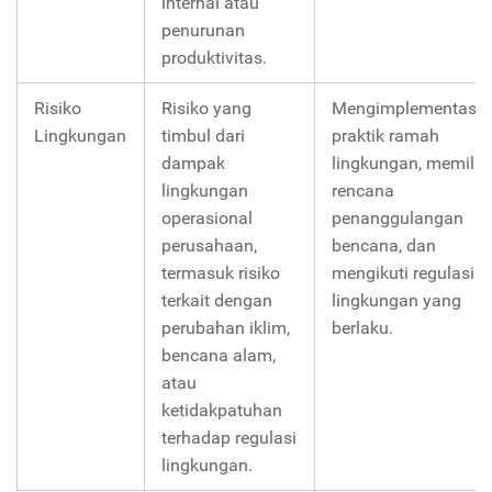
internal atau
penurunan
produktivitas.
Risiko
Risiko yang
Mengimplementasik
Lingkungan
timbul dari
praktik ramah
dampak
lingkungan, memiliki
lingkungan
rencana
operasional
penanggulangan
perusahaan,
bencana, dan
termasuk risiko
mengikuti regulasi
terkait dengan
lingkungan yang
perubahan iklim,
berlaku.
bencana alam,
atau
ketidakpatuhan
terhadap regulasi
lingkungan.