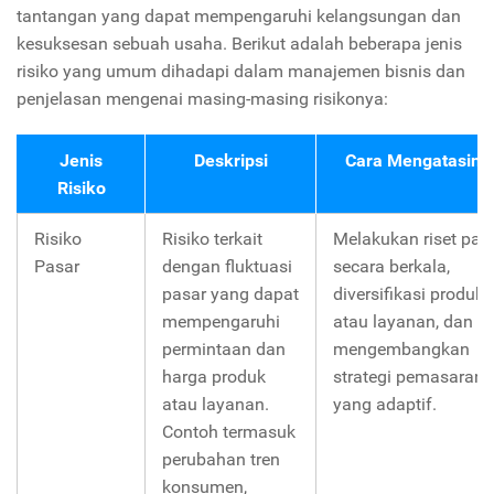
tantangan yang dapat mempengaruhi kelangsungan dan
kesuksesan sebuah usaha. Berikut adalah beberapa jenis
risiko yang umum dihadapi dalam manajemen bisnis dan
penjelasan mengenai masing-masing risikonya:
Jenis
Deskripsi
Cara Mengatasiny
Risiko
Risiko
Risiko terkait
Melakukan riset pas
Pasar
dengan fluktuasi
secara berkala,
pasar yang dapat
diversifikasi produk
mempengaruhi
atau layanan, dan
permintaan dan
mengembangkan
harga produk
strategi pemasaran
atau layanan.
yang adaptif.
Contoh termasuk
perubahan tren
konsumen,