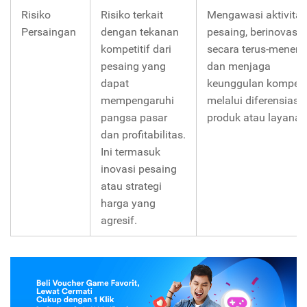
Risiko
Risiko terkait
Mengawasi aktivitas
Persaingan
dengan tekanan
pesaing, berinovasi
kompetitif dari
secara terus-meneru
pesaing yang
dan menjaga
dapat
keunggulan kompetit
mempengaruhi
melalui diferensiasi
pangsa pasar
produk atau layanan
dan profitabilitas.
Ini termasuk
inovasi pesaing
atau strategi
harga yang
agresif.