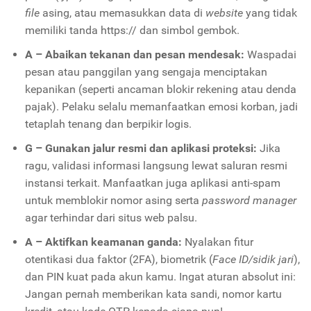
file
asing, atau memasukkan data di
website
yang tidak
memiliki tanda
https://
dan simbol gembok.
A – Abaikan tekanan dan pesan mendesak:
Waspadai
pesan atau panggilan yang sengaja menciptakan
kepanikan (seperti ancaman blokir rekening atau denda
pajak). Pelaku selalu memanfaatkan emosi korban, jadi
tetaplah tenang dan berpikir logis.
G – Gunakan jalur resmi dan aplikasi proteksi:
Jika
ragu, validasi informasi langsung lewat saluran resmi
instansi terkait. Manfaatkan juga aplikasi anti-spam
untuk memblokir nomor asing serta
password manager
agar terhindar dari situs web palsu.
A – Aktifkan keamanan ganda:
Nyalakan fitur
otentikasi dua faktor (2FA), biometrik (
Face ID/sidik jari
),
dan PIN kuat pada akun kamu. Ingat aturan absolut ini:
Jangan pernah memberikan kata sandi, nomor kartu