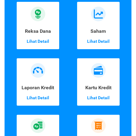
Reksa Dana
Saham
Lihat Detail
Lihat Detail
Laporan Kredit
Kartu Kredit
Lihat Detail
Lihat Detail