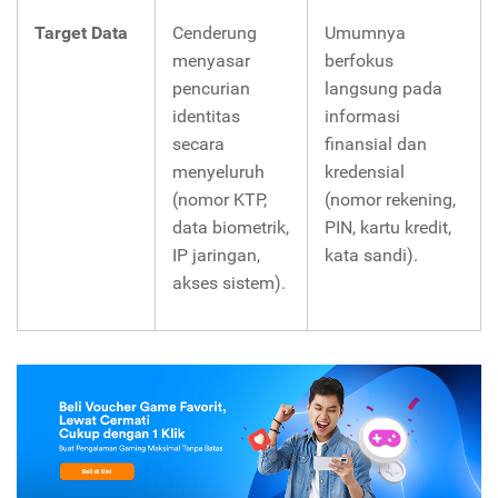
Target Data
Cenderung
Umumnya
menyasar
berfokus
pencurian
langsung pada
identitas
informasi
secara
finansial dan
menyeluruh
kredensial
(nomor KTP,
(nomor rekening,
data biometrik,
PIN, kartu kredit,
IP jaringan,
kata sandi).
akses sistem).