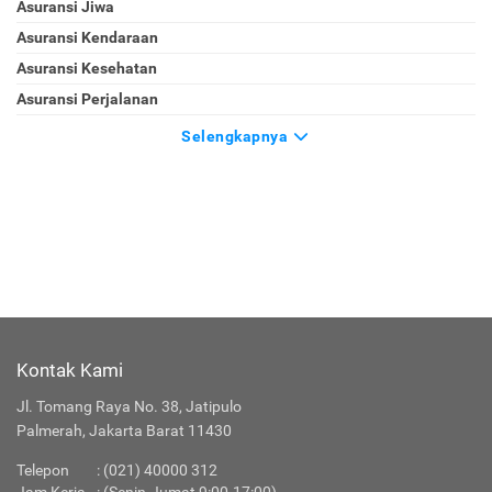
Asuransi Jiwa
Asuransi Kendaraan
Asuransi Kesehatan
Asuransi Perjalanan
Selengkapnya
Kontak Kami
Jl. Tomang Raya No. 38, Jatipulo
Palmerah, Jakarta Barat 11430
Telepon
:
(021) 40000 312