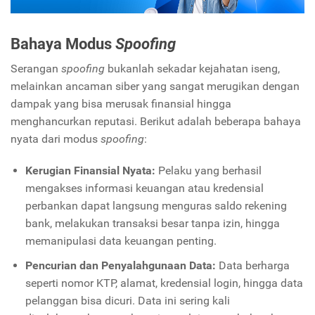
Bahaya Modus
Spoofing
Serangan
spoofing
bukanlah sekadar kejahatan iseng,
melainkan ancaman siber yang sangat merugikan dengan
dampak yang bisa merusak finansial hingga
menghancurkan reputasi. Berikut adalah beberapa bahaya
nyata dari modus
spoofing
:
Kerugian Finansial Nyata:
Pelaku yang berhasil
mengakses informasi keuangan atau kredensial
perbankan dapat langsung menguras saldo rekening
bank, melakukan transaksi besar tanpa izin, hingga
memanipulasi data keuangan penting.
Pencurian dan Penyalahgunaan Data:
Data berharga
seperti nomor KTP, alamat, kredensial login, hingga data
pelanggan bisa dicuri. Data ini sering kali