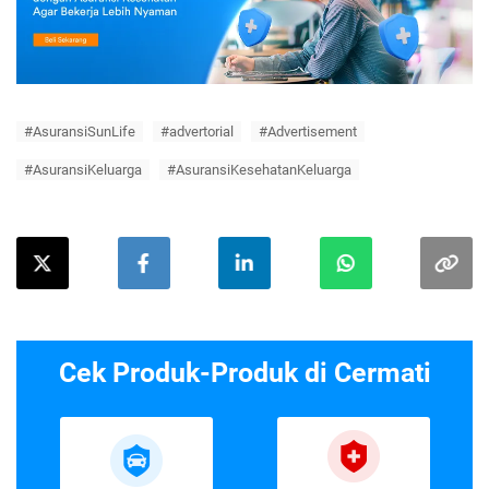
#AsuransiSunLife
#advertorial
#Advertisement
#AsuransiKeluarga
#AsuransiKesehatanKeluarga
Cek Produk-Produk di Cermati