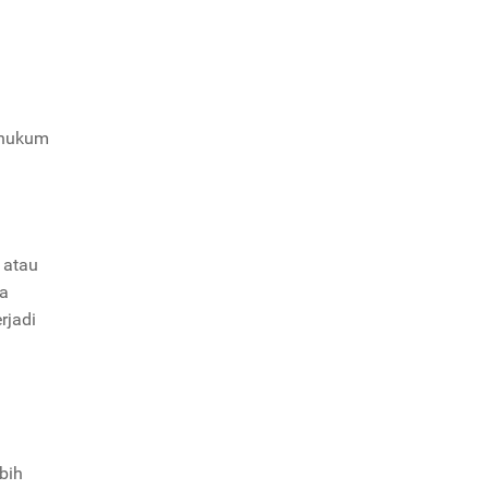
 hukum
 atau
ta
rjadi
bih