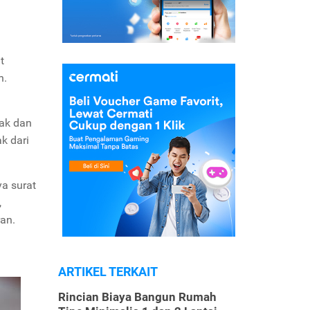
t
h.
hak dan
k dari
ya surat
,
ran.
ARTIKEL TERKAIT
Rincian Biaya Bangun Rumah