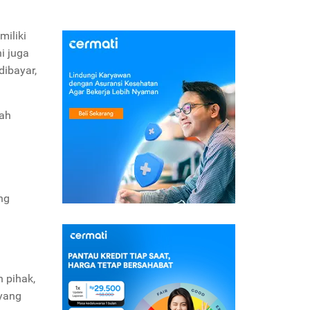
miliki
i juga
dibayar,
lah
ng
 pihak,
 yang