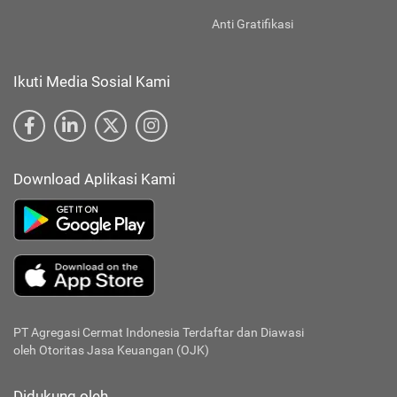
Anti Gratifikasi
Ikuti Media Sosial Kami
Download Aplikasi Kami
PT Agregasi Cermat Indonesia
Terdaftar dan Diawasi
oleh Otoritas Jasa Keuangan (OJK)
Didukung oleh