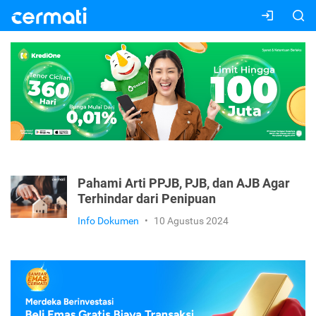
Pahami Arti PPJB, PJB, dan AJB Agar
Terhindar dari Penipuan
Info Dokumen
•
10 Agustus 2024