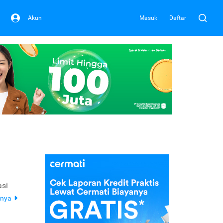
Akun
Masuk
Daftar
asi
pnya