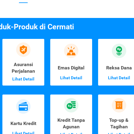
duk-Produk di Cermati
Asuransi
Emas Digital
Reksa Dana
Perjalanan
Lihat Detail
Lihat Detail
Lihat Detail
Kredit Tanpa
Top-up &
Kartu Kredit
Agunan
Tagihan
Lihat Detail