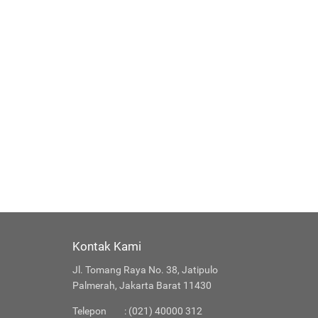
Kontak Kami
Jl. Tomang Raya No. 38, Jatipulo
Palmerah, Jakarta Barat 11430
Telepon
: (021) 40000 312