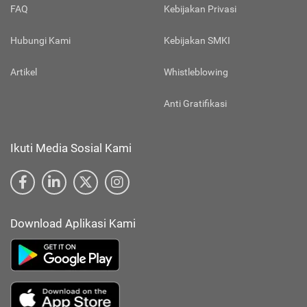
FAQ
Kebijakan Privasi
Hubungi Kami
Kebijakan SMKI
Artikel
Whistleblowing
Anti Gratifikasi
Ikuti Media Sosial Kami
Download Aplikasi Kami