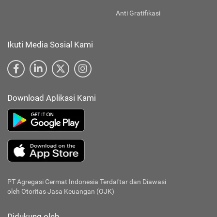
Anti Gratifikasi
Ikuti Media Sosial Kami
Download Aplikasi Kami
PT Agregasi Cermat Indonesia
Terdaftar dan Diawasi
oleh Otoritas Jasa Keuangan (OJK)
Didukung oleh