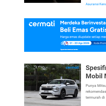
Asuransi Ken
Spesif
Mobil 
Punya Mitsu
rekomendasi
termurah di 