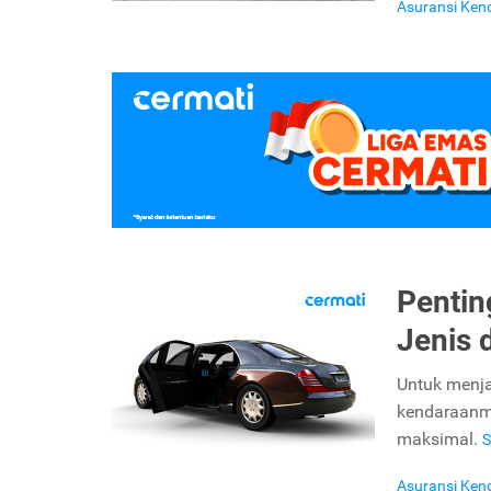
Asuransi Ken
Pentin
Jenis 
Untuk menja
kendaraanm
maksimal.
S
Asuransi Ken