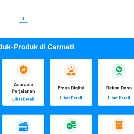
1
duk-Produk di Cermati
Asuransi
Emas Digital
Reksa Dana
Perjalanan
Lihat Detail
Lihat Detail
Lihat Detail