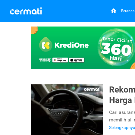
Beranda
Rekome
Harga
Cari asurans
memilih all
Selengkapny