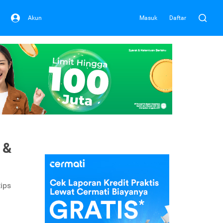
Akun
Masuk
Daftar
 &
tips