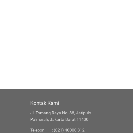
Kontak Kami
Jl. Tomang Raya No. 38, Jatipulo
Palmerah, Jakarta Barat 11430
Telepon
: (021) 40000 312