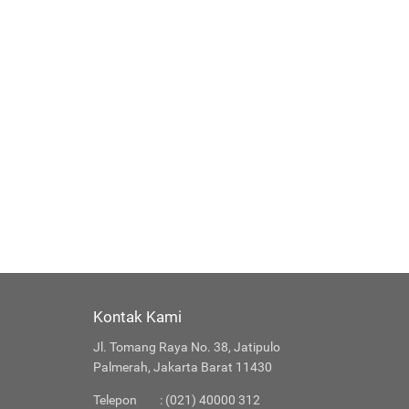
Kontak Kami
Jl. Tomang Raya No. 38, Jatipulo
Palmerah, Jakarta Barat 11430
Telepon
: (021) 40000 312