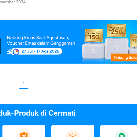
esember 2024
1
duk-Produk di Cermati