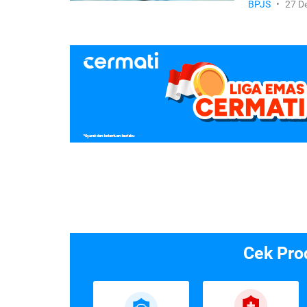
BPJS
•
27 D
Cek Pro