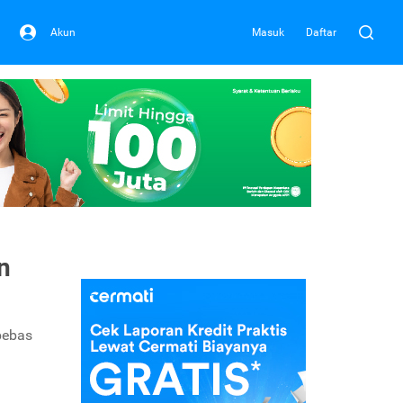
Akun
Masuk
Daftar
n
 bebas