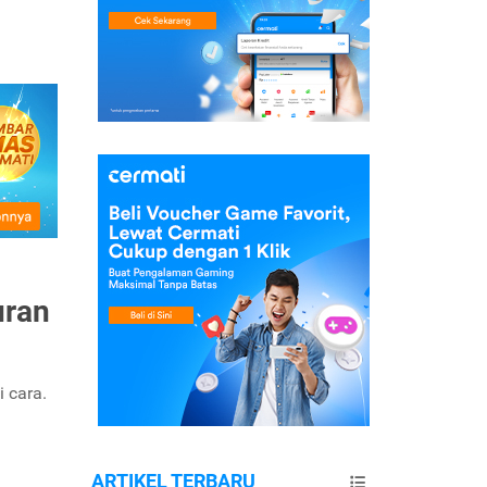
uran
 cara.
ARTIKEL TERBARU