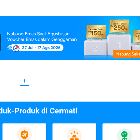
1
duk-Produk di Cermati