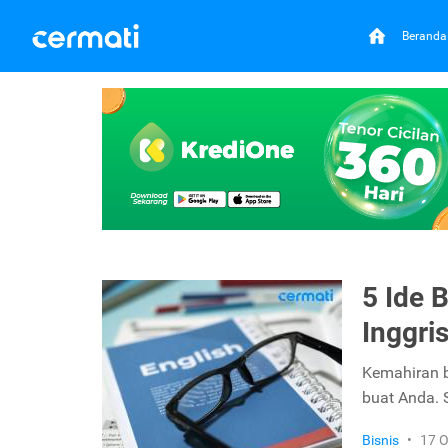
Beranda
5 Ide 
Inggri
Kemahiran b
buat Anda. S
Bisnis
•
17 O