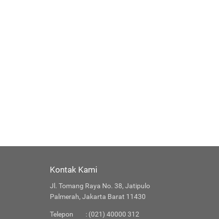
Kontak Kami
Jl. Tomang Raya No. 38, Jatipulo
Palmerah, Jakarta Barat 11430
Telepon
: (021) 40000 312