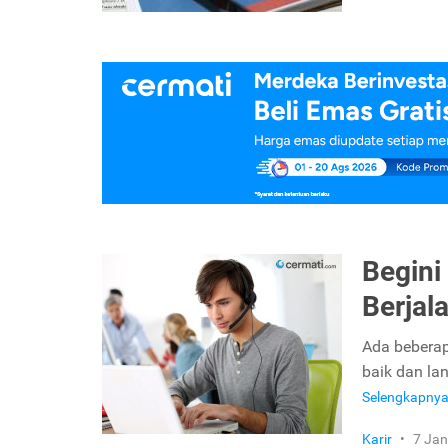
Begini 
Berjal
Ada beberap
baik dan la
Selengkapny
Karir
•
7 Jan