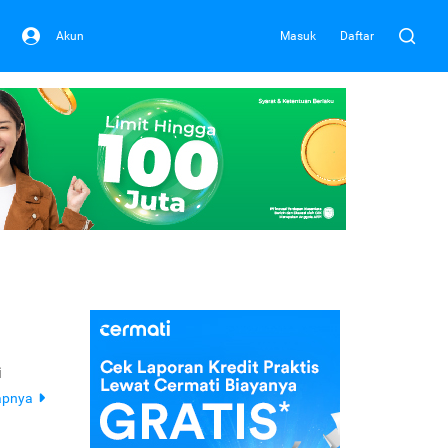
Akun
Masuk
Daftar
i
apnya