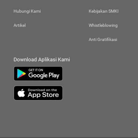
Hubungi Kami
Kebijakan SMKI
Artikel
Whistleblowing
Anti Gratifikasi
Download Aplikasi Kami