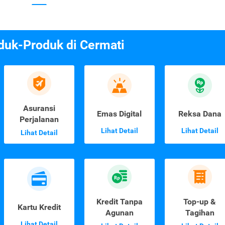
duk-Produk di Cermati
Asuransi
Emas Digital
Reksa Dana
Perjalanan
Lihat Detail
Lihat Detail
Lihat Detail
Kredit Tanpa
Top-up &
Kartu Kredit
Agunan
Tagihan
Lihat Detail