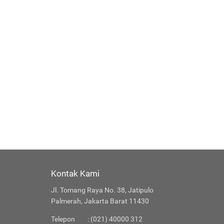
Kontak Kami
Jl. Tomang Raya No. 38, Jatipulo
Palmerah, Jakarta Barat 11430
Telepon
: (021) 40000 312