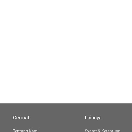
Cermati
Lainnya
Tentang Kami
Syarat & Ketentuan