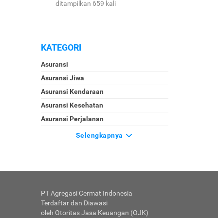
ditampilkan 659 kali
KATEGORI
Asuransi
Asuransi Jiwa
Asuransi Kendaraan
Asuransi Kesehatan
Asuransi Perjalanan
Selengkapnya
PT Agregasi Cermat Indonesia
Terdaftar dan Diawasi
oleh Otoritas Jasa Keuangan (OJK)