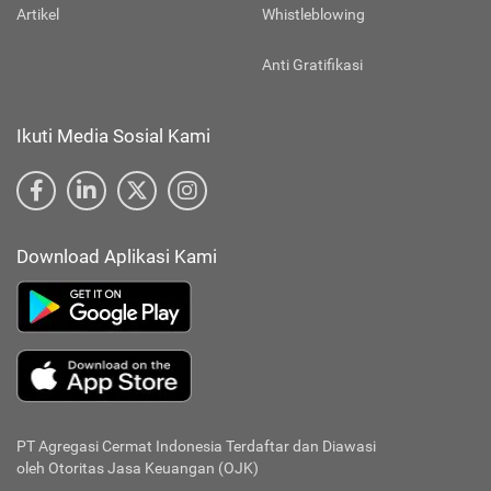
Artikel
Whistleblowing
Anti Gratifikasi
Ikuti Media Sosial Kami
Download Aplikasi Kami
PT Agregasi Cermat Indonesia
Terdaftar dan Diawasi
oleh Otoritas Jasa Keuangan (OJK)