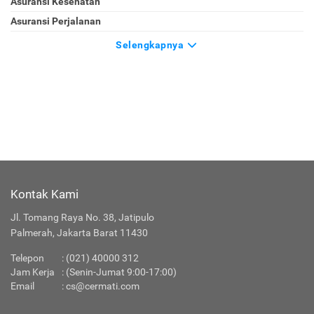
Asuransi Kesehatan
Asuransi Perjalanan
Selengkapnya
Kontak Kami
Jl. Tomang Raya No. 38, Jatipulo
Palmerah, Jakarta Barat 11430
Telepon
:
(021) 40000 312
Jam Kerja
: (Senin-Jumat 9:00-17:00)
Email
:
cs@cermati.com