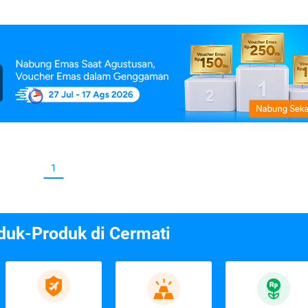
1
duk-Produk di Cermati