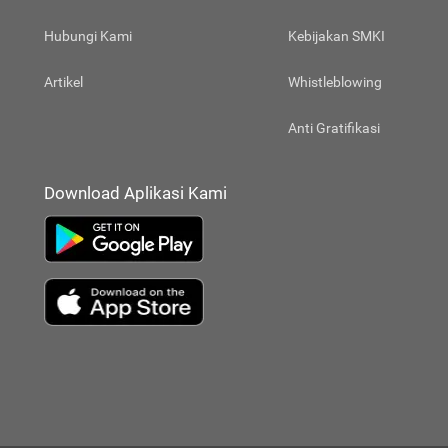
Hubungi Kami
Kebijakan SMKI
Artikel
Whistleblowing
Anti Gratifikasi
Download Aplikasi Kami