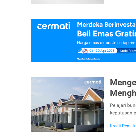
Mengen
Mengh
Pelajari bu
keputusan p
Kredit Pemil