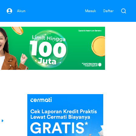
Akun
Masuk
Daftar
a