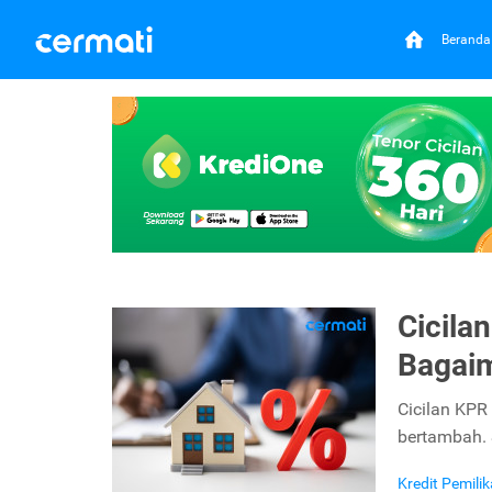
Beranda
Cicila
Bagaim
Cicilan KPR
bertambah. 
Kredit Pemil