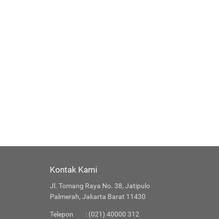
Kontak Kami
Jl. Tomang Raya No. 38, Jatipulo
Palmerah, Jakarta Barat 11430
Telepon
: (021) 40000 312