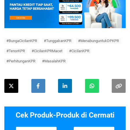
#BungaCicilanKPR
#TunggakanKPR
#MenabunguntukDPKPR
#TenorKPR
#CicilanKPRMacet
#CicilanKPR
#PerhitunganKPR
#MasalahKPR
Cek Produk-Produk di Cermati