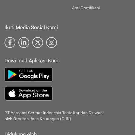
Anti Gratifikasi
Ikuti Media Sosial Kami
Download Aplikasi Kami
PT Agregasi Cermat Indonesia
Terdaftar dan Diawasi
oleh Otoritas Jasa Keuangan (OJK)
Didukung oleh