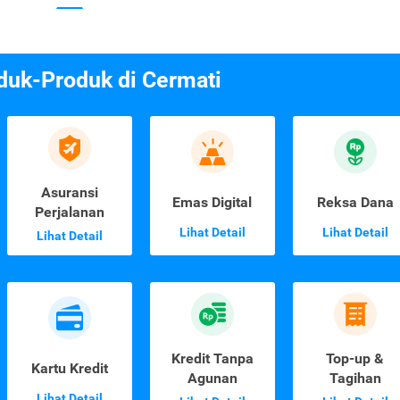
duk-Produk di Cermati
Asuransi
Emas Digital
Reksa Dana
Perjalanan
Lihat Detail
Lihat Detail
Lihat Detail
Kredit Tanpa
Top-up &
Kartu Kredit
Agunan
Tagihan
Lihat Detail