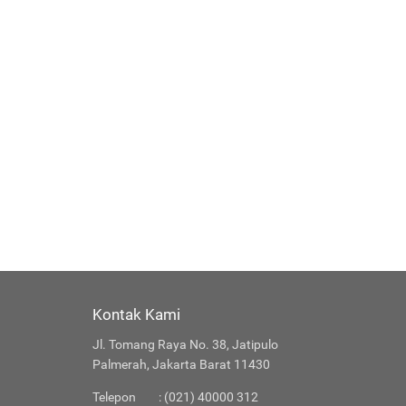
Kontak Kami
Jl. Tomang Raya No. 38, Jatipulo
Palmerah, Jakarta Barat 11430
Telepon
: (021) 40000 312