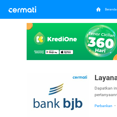
Beranda
Layana
Dapatkan in
pertanyaanm
Perbankan
•