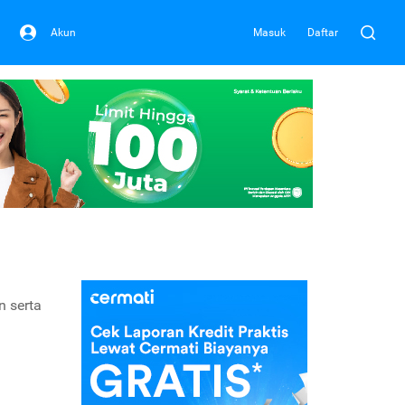
Akun
Masuk
Daftar
n serta