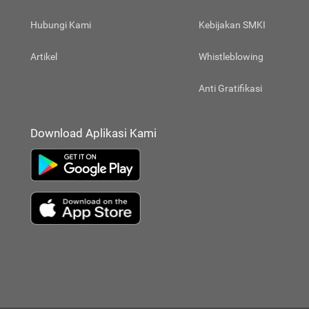
Hubungi Kami
Kebijakan SMKI
Artikel
Whistleblowing
Anti Gratifikasi
Download Aplikasi Kami