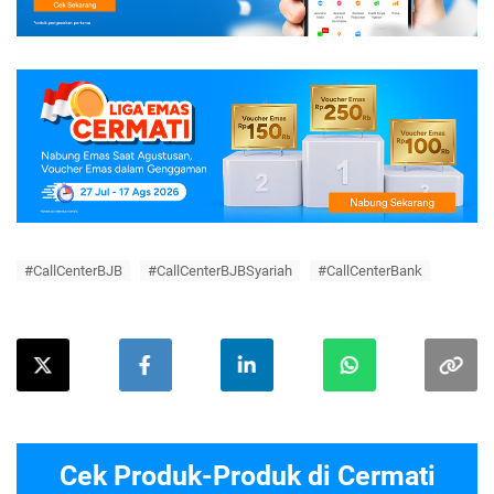
#CallCenterBJB
#CallCenterBJBSyariah
#CallCenterBank
Cek Produk-Produk di Cermati