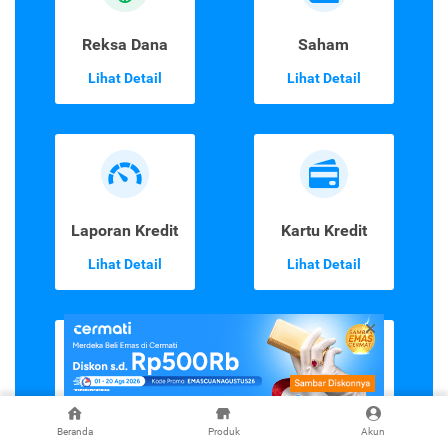
Reksa Dana
Saham
Lihat Detail
Lihat Detail
Laporan Kredit
Kartu Kredit
Lihat Detail
Lihat Detail
Kredit Tanpa
Top-up &
Agunan
Tagihan
Beranda
Produk
Akun