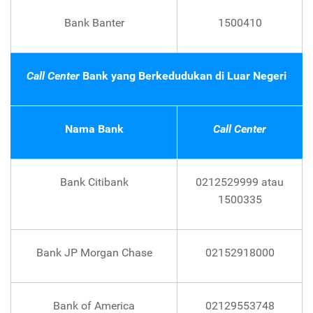
Bank Banter
1500410
Call Center
Bank yang Berkedudukan di Luar Negeri
Nama Bank
Call Center
Bank Citibank
0212529999 atau
1500335
Bank JP Morgan Chase
02152918000
Bank of America
02129553748