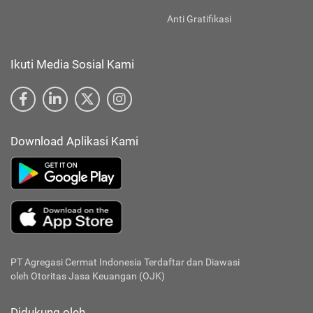
Anti Gratifikasi
Ikuti Media Sosial Kami
Download Aplikasi Kami
PT Agregasi Cermat Indonesia
Terdaftar dan Diawasi
oleh Otoritas Jasa Keuangan (OJK)
Didukung oleh