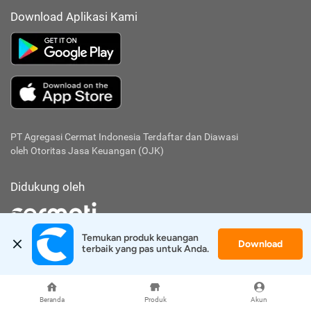
Download Aplikasi Kami
PT Agregasi Cermat Indonesia
Terdaftar dan Diawasi
oleh Otoritas Jasa Keuangan (OJK)
Didukung oleh
Temukan produk keuangan 
Download
terbaik yang pas untuk Anda.
PT Cermati Pialang Asuransi
KEP-596/PD.02/2025
Didukung oleh
Beranda
Produk
Akun