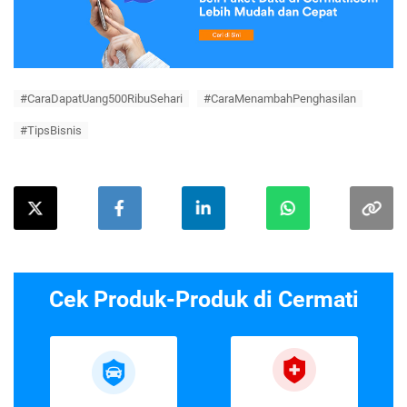
#CaraDapatUang500RibuSehari
#CaraMenambahPenghasilan
#TipsBisnis
Cek Produk-Produk di Cermati