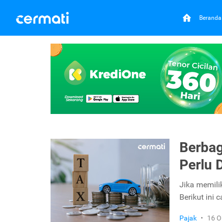
Beranda
Berbag
Perlu 
Jika memili
Berikut ini 
Pajak
•
16 O