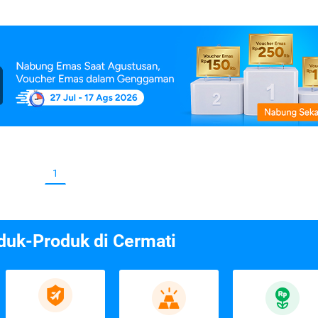
1
duk-Produk di Cermati