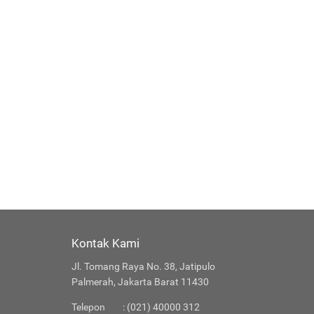
Kontak Kami
Jl. Tomang Raya No. 38, Jatipulo
Palmerah, Jakarta Barat 11430
Telepon
: (021) 40000 312