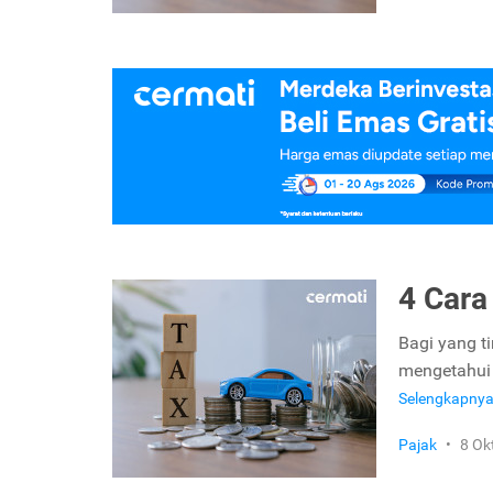
4 Cara
Bagi yang t
mengetahui 
Selengkapny
Pajak
•
8 Ok