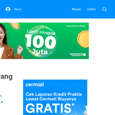
Akun
Masuk
Daftar
yang
n.
a