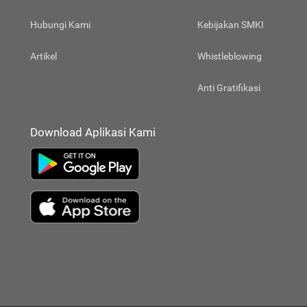
Hubungi Kami
Kebijakan SMKI
Artikel
Whistleblowing
Anti Gratifikasi
Download Aplikasi Kami