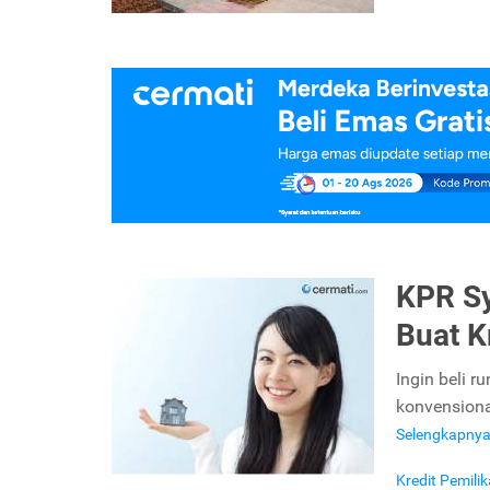
KPR Sy
Buat K
Ingin beli 
konvensional
Selengkapny
Kredit Pemil