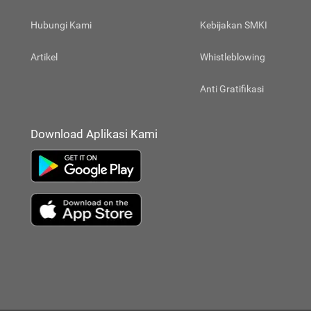
Hubungi Kami
Kebijakan SMKI
Artikel
Whistleblowing
Anti Gratifikasi
Download Aplikasi Kami