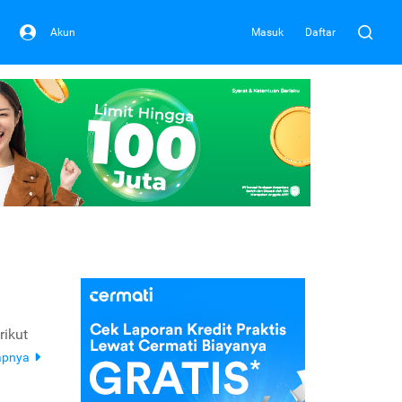
Akun
Masuk
Daftar
rikut
apnya