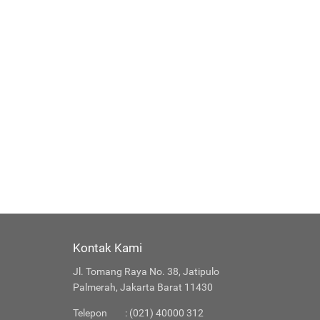
Kontak Kami
Jl. Tomang Raya No. 38, Jatipulo
Palmerah, Jakarta Barat 11430
Telepon
: (021) 40000 312