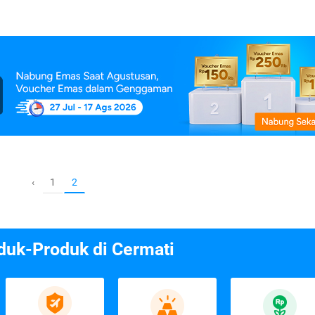
1
‹
2
duk-Produk di Cermati