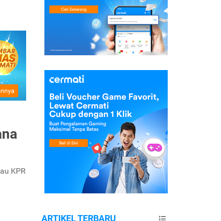
ana
tau KPR
ARTIKEL TERBARU