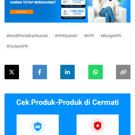
#KreditPemilikanRumah
#KPRSyariah
#KPR
#BungaKPR
#CicilanKPR
Cek Produk-Produk di Cermati