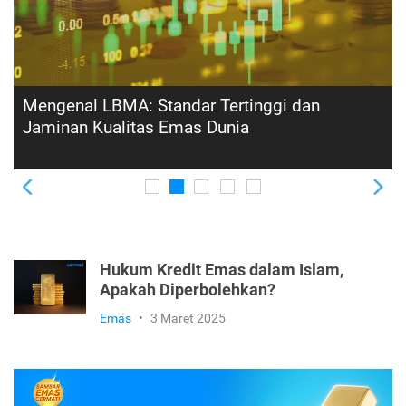
5 Tips Menentukan Waktu yang Tepat untuk
Investasi Emas agar Untung Maksimal
Previous
Ne
Hukum Kredit Emas dalam Islam,
Apakah Diperbolehkan?
Emas
•
3 Maret 2025