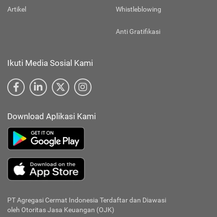
Artikel
Whistleblowing
Anti Gratifikasi
Ikuti Media Sosial Kami
Download Aplikasi Kami
PT Agregasi Cermat Indonesia
Terdaftar dan Diawasi
oleh Otoritas Jasa Keuangan (OJK)