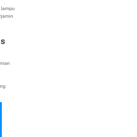
n lampu
rjamin
as
rnian
ang