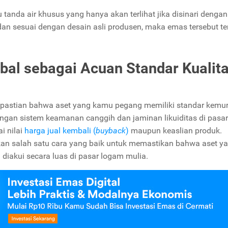
u tanda air khusus yang hanya akan terlihat jika disinari denga
l dan sesuai dengan desain asli produsen, maka emas tersebut te
obal sebagai Acuan Standar Kualit
epastian bahwa aset yang kamu pegang memiliki standar kemu
ungan sistem keamanan canggih dan jaminan likuiditas di pasar
i nilai
harga jual kembali (
buyback
)
maupun keaslian produk.
kan salah satu cara yang baik untuk memastikan bahwa aset y
 diakui secara luas di pasar logam mulia.