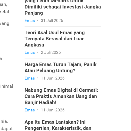
yang Lebih Menarik Untuk
gan,
Dimiliki sebagai Investasi Jangka
etat.
Panjang
Emas
•
31 Juli 2026
 yang
Teori Asal Usul Emas yang
Ternyata Berasal dari Luar
Angkasa
Emas
•
2 Juli 2026
a
Harga Emas Turun Tajam, Panik
Atau Peluang Untung?
Emas
•
11 Juni 2026
inimal
Nabung Emas Digital di Cermati:
p
Cara Praktis Amankan Uang dan
Banjir Hadiah!
Emas
•
11 Juni 2026
unia.
Apa Itu Emas Lantakan? Ini
Pengertian, Karakteristik, dan
 dapat