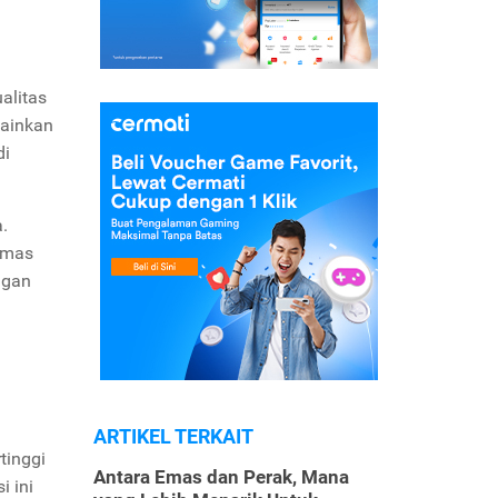
alitas
lainkan
di
.
emas
ngan
ARTIKEL TERKAIT
tinggi
Antara Emas dan Perak, Mana
i ini