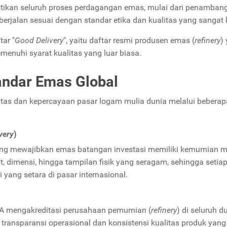
tikan seluruh proses perdagangan emas, mulai dari penamban
erjalan sesuai dengan standar etika dan kualitas yang sangat k
tar "
Good Delivery
", yaitu daftar resmi produsen emas (
refinery
)
menuhi syarat kualitas yang luar biasa.
andar Emas Global
itas dan kepercayaan pasar logam mulia dunia melalui beberap
very
)
ng mewajibkan emas batangan investasi memiliki kemurnian m
t, dimensi, hingga tampilan fisik yang seragam, sehingga setia
i yang setara di pasar internasional.
MA mengakreditasi perusahaan pemurnian (
refinery
) di seluruh d
nsparansi operasional dan konsistensi kualitas produk yang