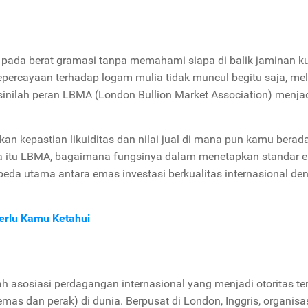
pada berat gramasi tanpa memahami siapa di balik jaminan ku
kepercayaan terhadap logam mulia tidak muncul begitu saja, me
i sinilah peran LBMA (London Bullion Market Association) menja
n kepastian likuiditas dan nilai jual di mana pun kamu berada
a itu LBMA, bagaimana fungsinya dalam menetapkan standar 
mbeda utama antara emas investasi berkualitas internasional de
Perlu Kamu Ketahui
 asosiasi perdagangan internasional yang menjadi otoritas ter
s dan perak) di dunia. Berpusat di London, Inggris, organisas