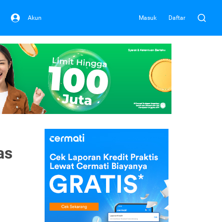
Akun
Masuk
Daftar
as