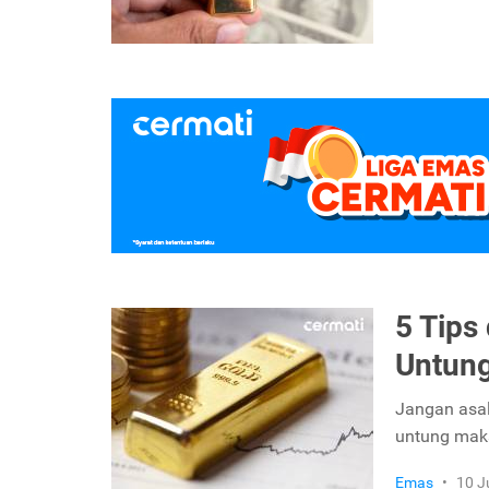
5 Tips
Untun
Jangan asal-
untung mak
Emas
•
10 J