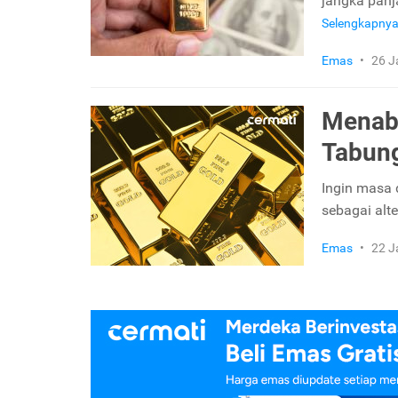
jangka panj
Selengkapny
Emas
•
26 J
Menabu
Tabun
Ingin masa 
sebagai alt
Emas
•
22 J