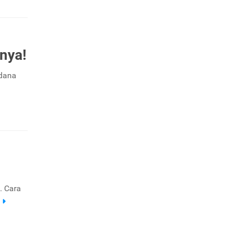
anya!
 dana
. Cara
a