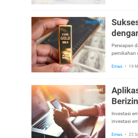
Sukse
dengan
Persiapan d
pernikahan 
Emas
•
19 M
Aplika
Berizi
Investasi e
investasi em
Emas
•
23 S