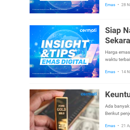
Emas
•
28 N
Siap N
Sekar
Harga emas 
waktu terb
Emas
•
14 N
Keuntu
Ada banyak 
Berikut pen
Emas
•
21 A