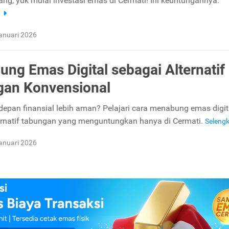
ang, yuk mulai investasi emas di Cermati! Ini keuntungannya.
a
anuari 2026
ng Emas Digital sebagai Alternatif
gan Konvensional
depan finansial lebih aman? Pelajari cara menabung emas digit
ernatif tabungan yang menguntungkan hanya di Cermati.
Seleng
anuari 2026