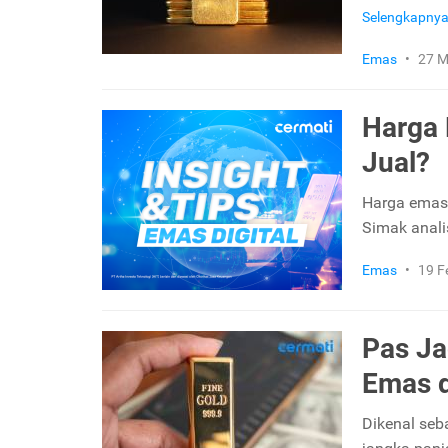
Selengkapny
Emas
•
27 M
Harga 
Jual?
Harga emas t
Simak analis
Emas
•
19 F
Pas Ja
Emas d
Dikenal seb