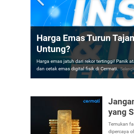
Nabung Emas Digital di 
Amankan Uang dan Banji
Yuk, nabung emas digital di Cermati! Ikuti pr
emas, dan dapatkan bonus voucher hingga Rp
Jangan
yang S
Temukan fak
dipercaya o