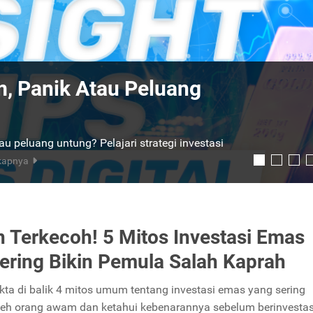
Cermati: Cara Praktis
r Hadiah!
ogram Liga Emas Juni 2026, perbanyak beli
250 ribu.
Selengkapnya
 Terkecoh! 5 Mitos Investasi Emas
ering Bikin Pemula Salah Kaprah
ta di balik 4 mitos umum tentang investasi emas yang sering
leh orang awam dan ketahui kebenarannya sebelum berinvestas