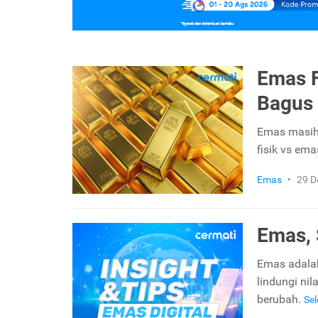
Emas F
Bagus 
Emas masih 
fisik vs em
Emas
•
29 D
Emas, 
Emas adalah
lindungi ni
berubah.
Se