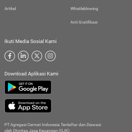
Artikel
Whistleblowing
Anti Gratifikasi
Ikuti Media Sosial Kami
Download Aplikasi Kami
PT Agregasi Cermat Indonesia
Terdaftar dan Diawasi
oleh Otoritas Jasa Keuangan (OJK)