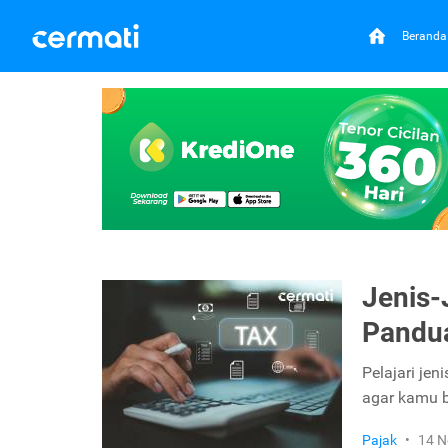
Beranda
Jenis-
Pandua
Pelajari jen
agar kamu b
Pajak
•
14 N