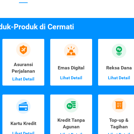
duk-Produk di Cermati
Asuransi
Emas Digital
Reksa Dana
Perjalanan
Lihat Detail
Lihat Detail
Lihat Detail
Kredit Tanpa
Top-up &
Kartu Kredit
Agunan
Tagihan
Lihat Detail