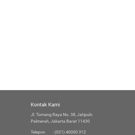
Kontak Kami
Jl. Tomang Raya No. 38, Jatipulo
Palmerah, Jakarta Barat 11430
Telepon
: (021) 40000 312