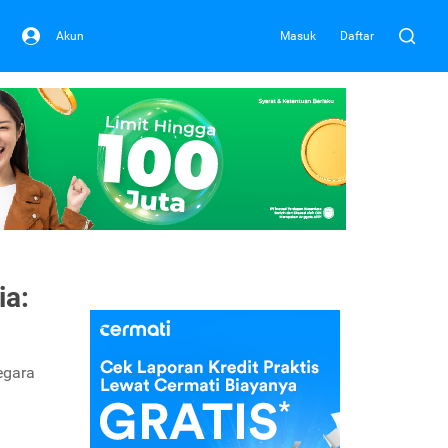
Akun
Masuk
Daftar
ia:
negara