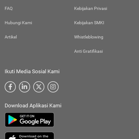
FAQ
Kebijakan Privasi
Hubungi Kami
Kebijakan SMKI
Artikel
Whistleblowing
Anti Gratifikasi
Ikuti Media Sosial Kami
Download Aplikasi Kami