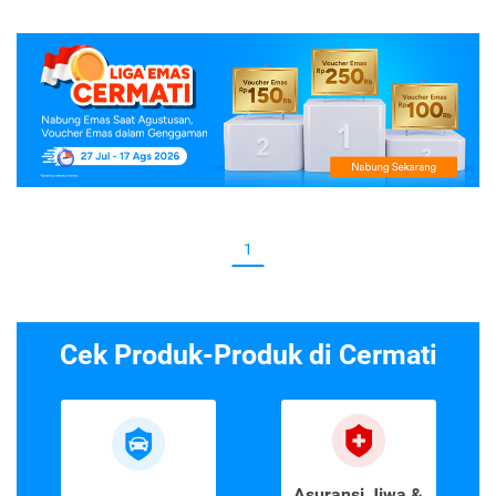
1
Cek Produk-Produk di Cermati
Asuransi Jiwa &