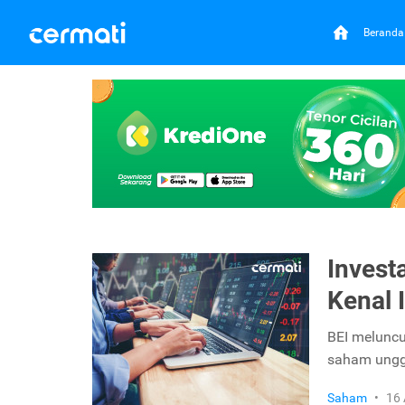
Beranda
Invest
Kenal 
BEI meluncu
saham unggu
Saham
•
16