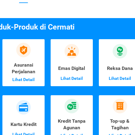
duk-Produk di Cermati
Asuransi
Emas Digital
Reksa Dana
Perjalanan
Lihat Detail
Lihat Detail
Lihat Detail
Kredit Tanpa
Top-up &
Kartu Kredit
Agunan
Tagihan
Lihat Detail