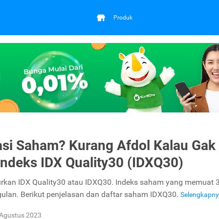
Produk
asi Saham? Kurang Afdol Kalau Gak
Indeks IDX Quality30 (IDXQ30)
rkan IDX Quality30 atau IDXQ30. Indeks saham yang memuat 
lan. Berikut penjelasan dan daftar saham IDXQ30.
Selengkapn
 Agustus 2023