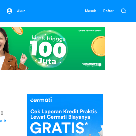
Akun
Masuk
Daftar
30
ya