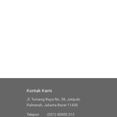
Kontak Kami
Jl. Tomang Raya No. 38, Jatipulo
Palmerah, Jakarta Barat 11430
Telepon
: (021) 40000 312