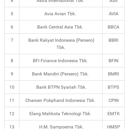
4
Astra International Tbk.
ASII
5
Avia Avian Tbk.
AVIA
6
Bank Central Asia Tbk.
BBCA
7
Bank Rakyat Indonesia (Persero)
BBRI
Tbk.
8
BFI Finance Indonesia Tbk.
BFIN
9
Bank Mandiri (Persero) Tbk.
BMRI
10
Bank BTPN Syariah Tbk.
BTPS
11
Charoen Pokphand Indonesia Tbk.
CPIN
12
Elang Mahkota Teknologi Tbk.
EMTK
13
H.M. Sampoerna Tbk.
HMSP