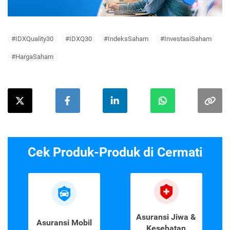
#IDXQuality30
#IDXQ30
#IndeksSaham
#InvestasiSaham
#HargaSaham
Cek Produk-Produk di Cermati
Asuransi Jiwa &
Asuransi Mobil
Kesehatan