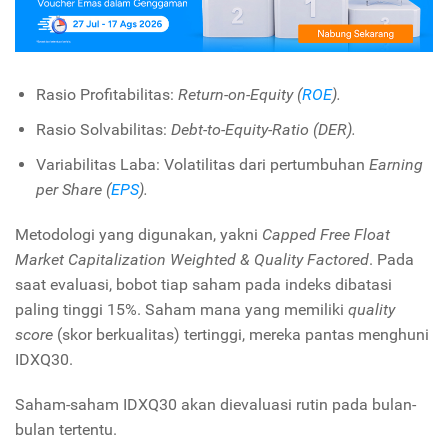
Rasio Profitabilitas:
Return-on-Equity (
ROE
).
Rasio Solvabilitas:
Debt-to-Equity-Ratio (DER).
Variabilitas Laba: Volatilitas dari pertumbuhan
Earning
per Share (
EPS
).
Metodologi yang digunakan, yakni
Capped Free Float
Market Capitalization Weighted & Quality Factored
. Pada
saat evaluasi, bobot tiap saham pada indeks dibatasi
paling tinggi 15%. Saham mana yang memiliki
quality
score
(skor berkualitas) tertinggi, mereka pantas menghuni
IDXQ30.
Saham-saham IDXQ30 akan dievaluasi rutin pada bulan-
bulan tertentu.