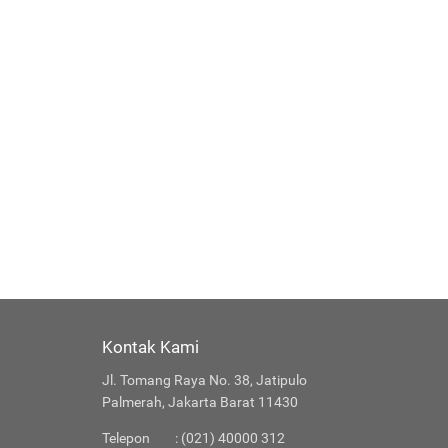
Kontak Kami
Jl. Tomang Raya No. 38, Jatipulo
Palmerah, Jakarta Barat 11430
Telepon
: (021) 40000 312