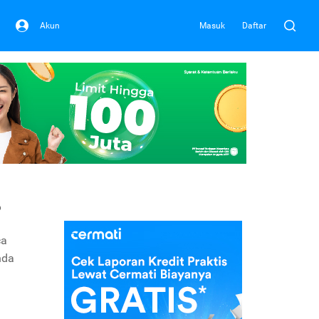
Akun
Masuk
Daftar
?
ca
nda