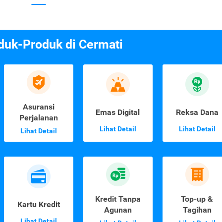
duk-Produk di Cermati
Asuransi
Emas Digital
Reksa Dana
Perjalanan
Lihat Detail
Lihat Detail
Lihat Detail
Kredit Tanpa
Top-up &
Kartu Kredit
Agunan
Tagihan
Lihat Detail