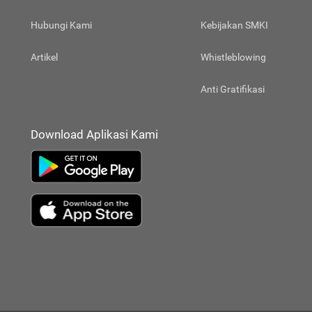
Hubungi Kami
Kebijakan SMKI
Artikel
Whistleblowing
Anti Gratifikasi
Download Aplikasi Kami