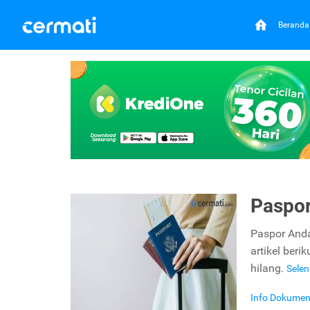
Beranda
Paspor
Paspor Anda
artikel ber
hilang.
Sele
Info Dokume