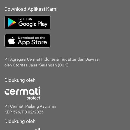
Download Aplikasi Kami
PT Agregasi Cermat Indonesia
Terdaftar dan Diawasi
oleh Otoritas Jasa Keuangan (OJK)
Didukung oleh
PT Cermati Pialang Asuransi
KEP-596/PD.02/2025
Didukung oleh