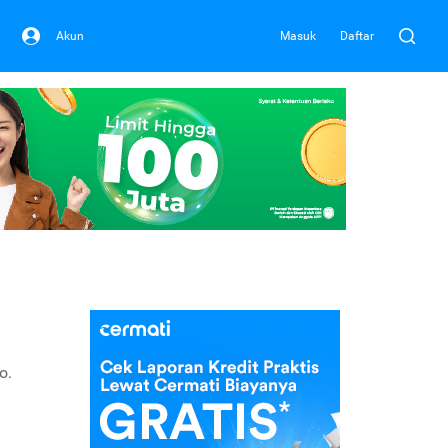
Akun
Masuk
Daftar
o.