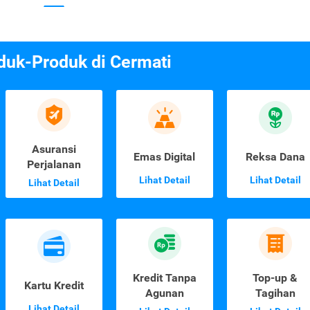
duk-Produk di Cermati
Asuransi
Emas Digital
Reksa Dana
Perjalanan
Lihat Detail
Lihat Detail
Lihat Detail
Kredit Tanpa
Top-up &
Kartu Kredit
Agunan
Tagihan
Lihat Detail