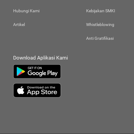
Hubungi Kami
Kebijakan SMKI
Artikel
Whistleblowing
Anti Gratifikasi
Download Aplikasi Kami