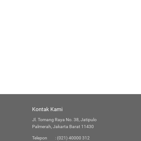
Kontak Kami
Jl. Tomang Raya No. 38, Jatipulo
Palmerah, Jakarta Barat 11430
Telepon
: (021) 40000 312