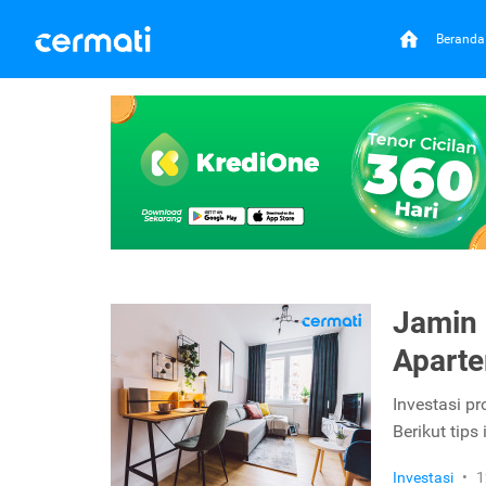
Beranda
Jamin 
Aparte
Investasi pr
Berikut tips
Investasi
•
1