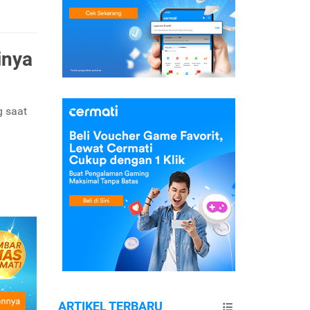
inya
g saat
ARTIKEL TERBARU