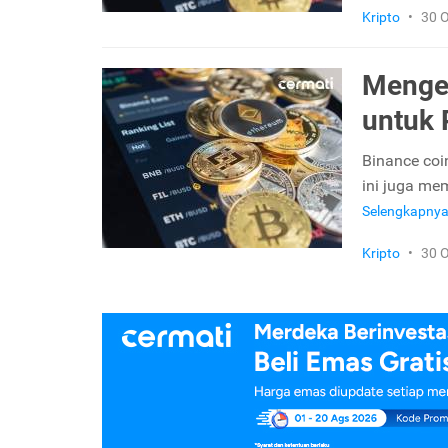
Kripto
•
30 
Mengen
untuk
Binance coin
ini juga mem
Selengkapny
Kripto
•
30 