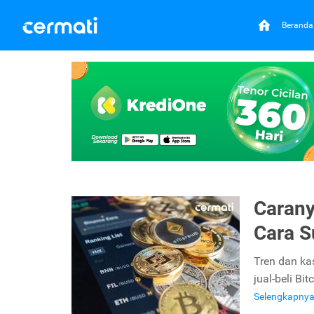
Beranda
Carany
Cara S
Tren dan ka
jual-beli B
Selengkapny