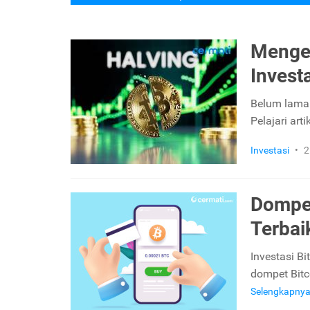
Mengen
Investa
Belum lama 
Pelajari art
Investasi
•
2
Dompet
Terbai
Investasi Bi
dompet Bitco
Selengkapny