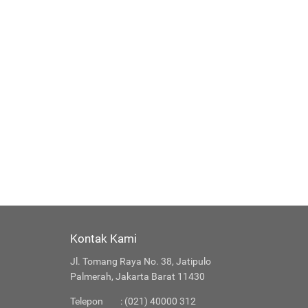
Kontak Kami
Jl. Tomang Raya No. 38, Jatipulo
Palmerah, Jakarta Barat 11430
Telepon
: (021) 40000 312