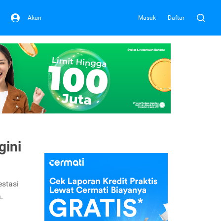
Akun
Masuk
Daftar
gini
stasi
.