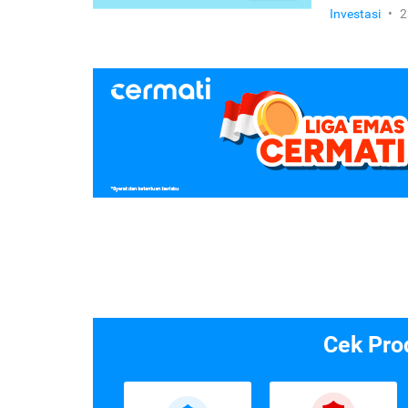
Investasi
•
2
Cek Pro