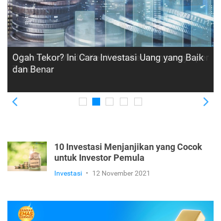
4 Investasi Modal Kecil dan Keuntungannya per
Tahun
Previous
Ne
10 Investasi Menjanjikan yang Cocok
untuk Investor Pemula
Investasi
•
12 November 2021