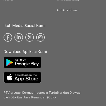
Anti Gratifikasi
Ikuti Media Sosial Kami
Download Aplikasi Kami
PT Agregasi Cermat Indonesia
Terdaftar dan Diawasi
oleh Otoritas Jasa Keuangan (OJK)