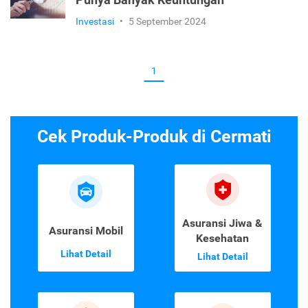
Punya Banyak Keuntungan
Investasi
•
5 September 2024
1
Cek Produk-Produk di Cermati
Asuransi Jiwa &
Asuransi Mobil
Kesehatan
Lihat Detail
Lihat Detail