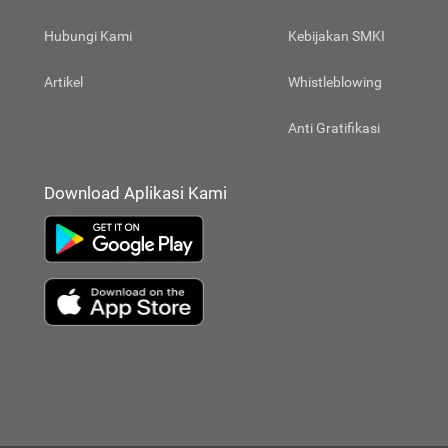
Hubungi Kami
Kebijakan SMKI
Artikel
Whistleblowing
Anti Gratifikasi
Download Aplikasi Kami