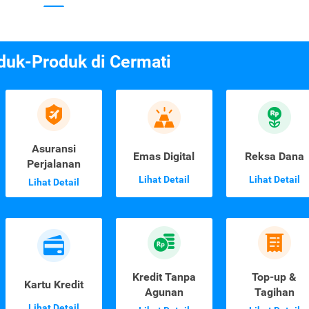
duk-Produk di Cermati
Asuransi
Emas Digital
Reksa Dana
Perjalanan
Lihat Detail
Lihat Detail
Lihat Detail
Kredit Tanpa
Top-up &
Kartu Kredit
Agunan
Tagihan
Lihat Detail