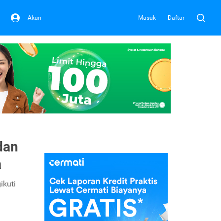
Akun
Masuk
Daftar
dan
a
ikuti