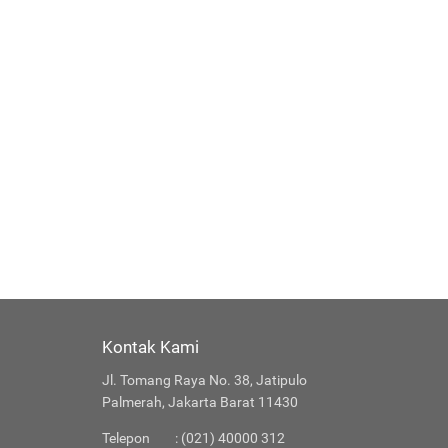
Kontak Kami
Jl. Tomang Raya No. 38, Jatipulo
Palmerah, Jakarta Barat 11430
Telepon
: (021) 40000 312