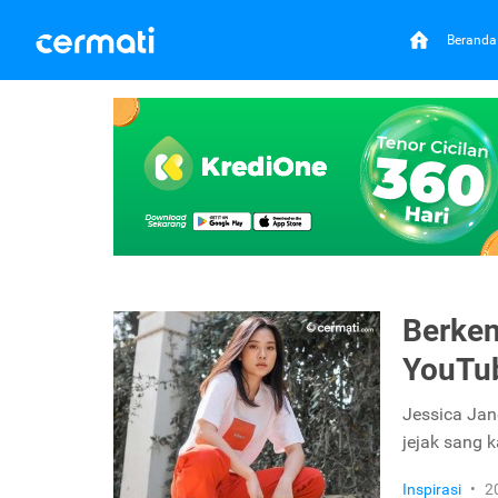
Beranda
Berken
YouTub
Jessica Jan
jejak sang k
Inspirasi
•
2