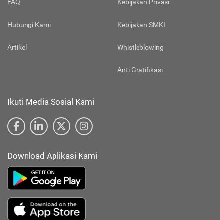
FAQ
Kebijakan Privasi
Hubungi Kami
Kebijakan SMKI
Artikel
Whistleblowing
Anti Gratifikasi
Ikuti Media Sosial Kami
Download Aplikasi Kami