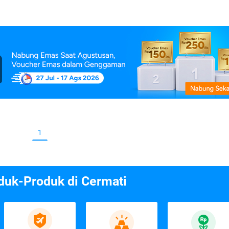
1
duk-Produk di Cermati