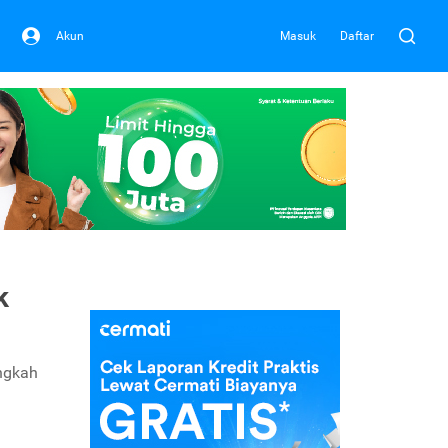
Akun
Masuk
Daftar
k
angkah