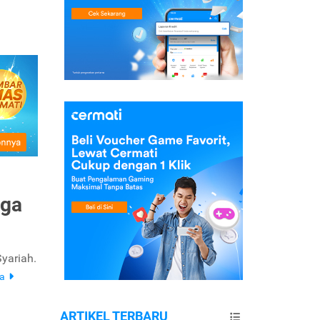
ega
yariah.
ya
ARTIKEL TERBARU