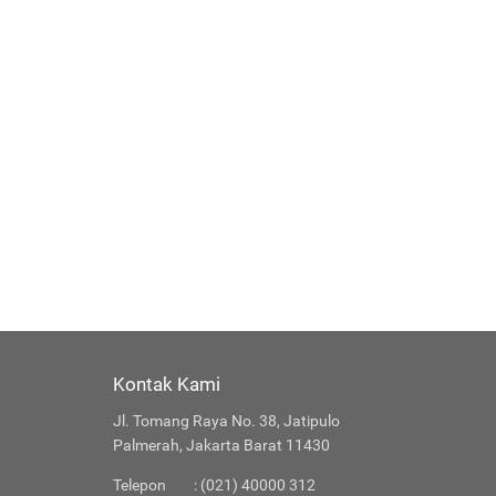
Kontak Kami
Jl. Tomang Raya No. 38, Jatipulo
Palmerah, Jakarta Barat 11430
Telepon
: (021) 40000 312