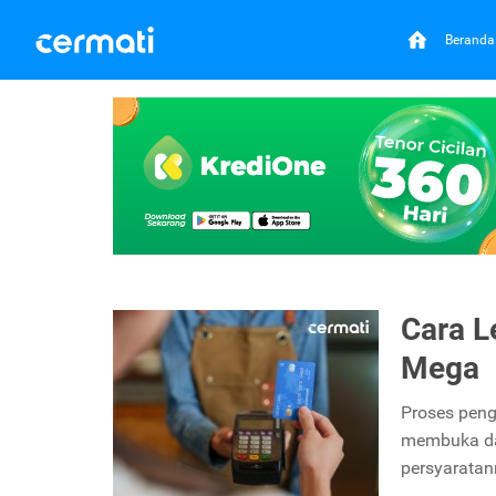
Beranda
Cara L
Mega
Proses peng
membuka da
persyarata