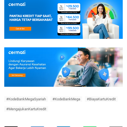
#KodeBankMegaSyariah
#KodeBankMega
#BiayaKartuKredit
#MengajukanKartuKredit