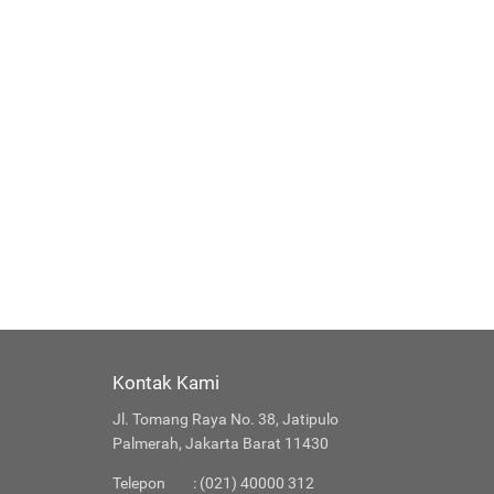
Kontak Kami
Jl. Tomang Raya No. 38, Jatipulo
Palmerah, Jakarta Barat 11430
Telepon
: (021) 40000 312