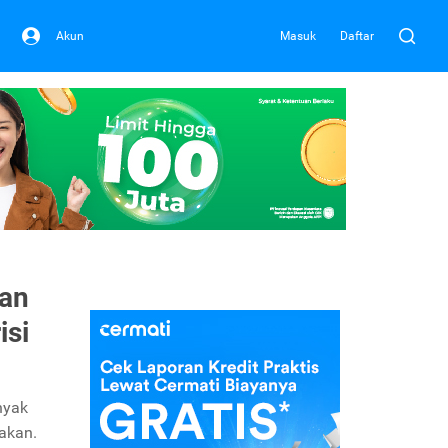
Akun
Masuk
Daftar
an
isi
nyak
akan.