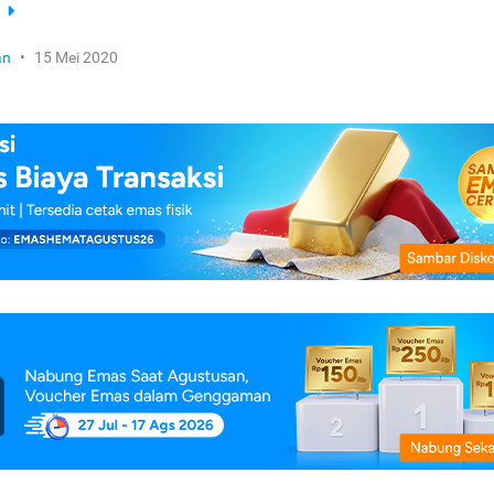
a
an
•
15 Mei 2020