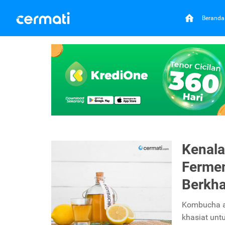
Beranda
Kenal
Fermen
Berkha
Kombucha ad
khasiat unt