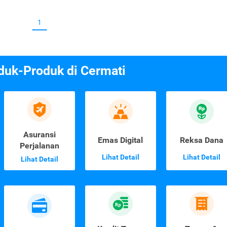
1
duk-Produk di Cermati
Asuransi
Emas Digital
Reksa Dana
Perjalanan
Lihat Detail
Lihat Detail
Lihat Detail