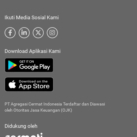
Ikuti Media Sosial Kami
Download Aplikasi Kami
PT Agregasi Cermat Indonesia
Terdaftar dan Diawasi
oleh Otoritas Jasa Keuangan (OJK)
Didukung oleh