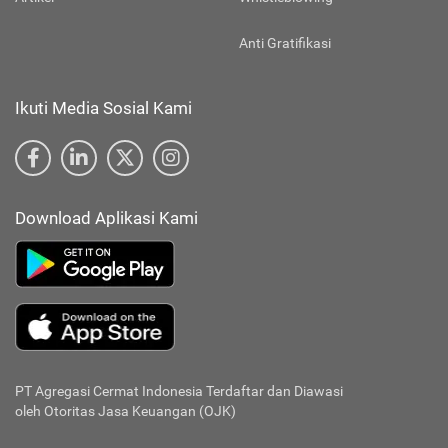
Anti Gratifikasi
Ikuti Media Sosial Kami
Download Aplikasi Kami
PT Agregasi Cermat Indonesia
Terdaftar dan Diawasi
oleh Otoritas Jasa Keuangan (OJK)