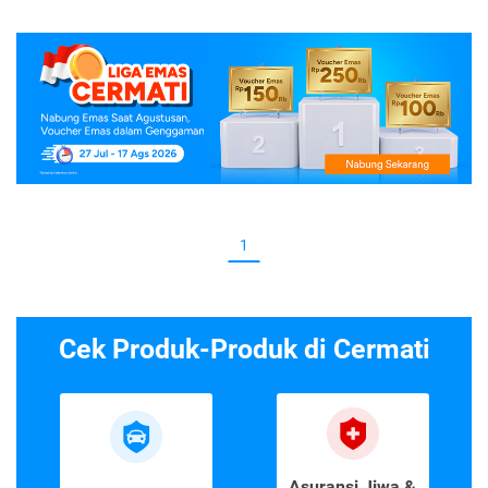
1
Cek Produk-Produk di Cermati
Asuransi Jiwa &