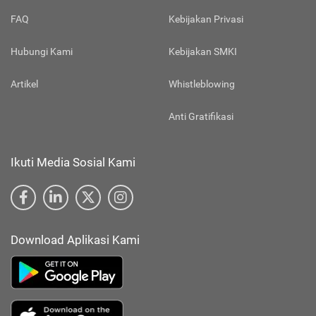
FAQ
Kebijakan Privasi
Hubungi Kami
Kebijakan SMKI
Artikel
Whistleblowing
Anti Gratifikasi
Ikuti Media Sosial Kami
Download Aplikasi Kami