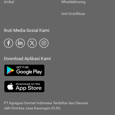
Artikel
Whistleblowing
Anti Gratifikasi
Ikuti Media Sosial Kami
Download Aplikasi Kami
PT Agregasi Cermat Indonesia
Terdaftar dan Diawasi
oleh Otoritas Jasa Keuangan (OJK)