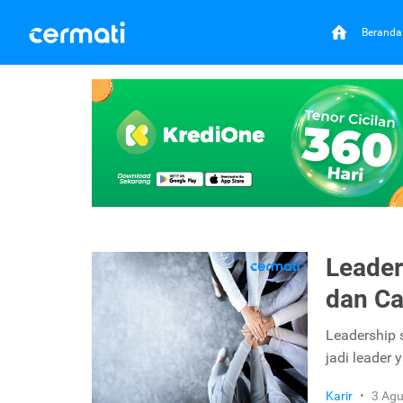
Beranda
Leader
dan C
Leadership 
jadi leader 
Karir
•
3 Agu