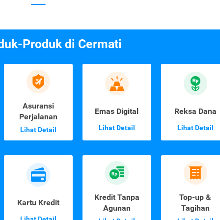
duk-Produk di Cermati
Asuransi
Emas Digital
Reksa Dana
Perjalanan
Lihat Detail
Lihat Detail
Lihat Detail
Kredit Tanpa
Top-up &
Kartu Kredit
Agunan
Tagihan
Lihat Detail