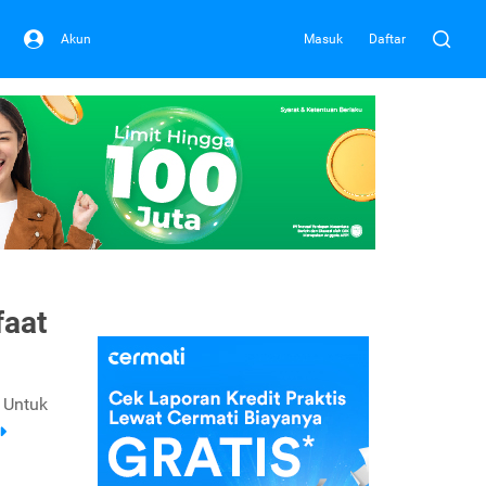
Akun
Masuk
Daftar
faat
 Untuk