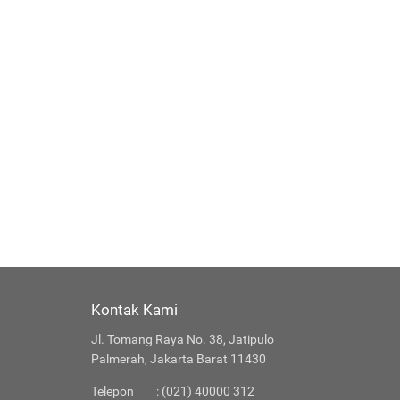
Kontak Kami
Jl. Tomang Raya No. 38, Jatipulo
Palmerah, Jakarta Barat 11430
Telepon
: (021) 40000 312