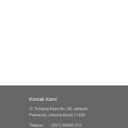
Kontak Kami
Jl. Tomang Raya No. 38, Jatipulo
Palmerah, Jakarta Barat 11430
Telepon
: (021) 40000 312