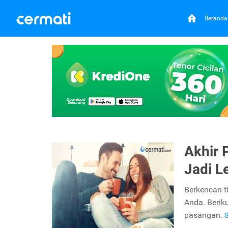
Beranda
Akhir 
Jadi L
Berkencan t
Anda. Berik
pasangan.