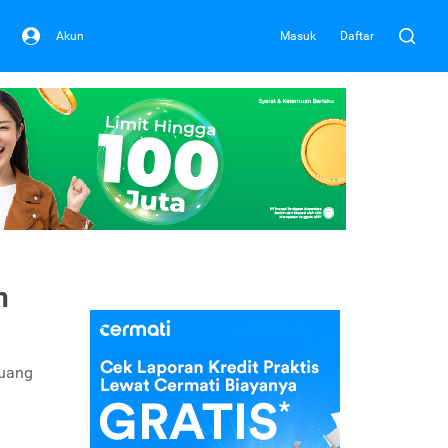
Akun
Masuk
Daftar
n
 uang