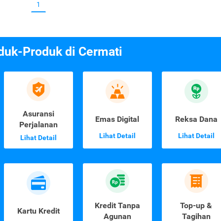
1
duk-Produk di Cermati
Asuransi
Emas Digital
Reksa Dana
Perjalanan
Lihat Detail
Lihat Detail
Lihat Detail
Kredit Tanpa
Top-up &
Kartu Kredit
Agunan
Tagihan